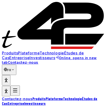
Produits
Plateforme
Technologie
Études de
Cas
Entreprise
Investisseurs
Online
, opens in new
Contactez-nous
tab
FR
Produits
Plateforme
Technologie
Études de
Contactez-nous
Cas
Entreprise
Investisseurs