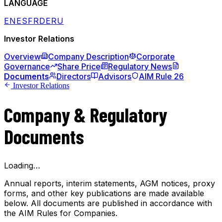
LANGUAGE
EN
ES
FR
DE
RU
Investor Relations
Overview
Company Description
Corporate
Governance
Share Price
Regulatory News
Documents
Directors
Advisors
AIM Rule 26
Investor Relations
Company & Regulatory
Documents
Loading…
Annual reports, interim statements, AGM notices, proxy
forms, and other key publications are made available
below. All documents are published in accordance with
the AIM Rules for Companies.