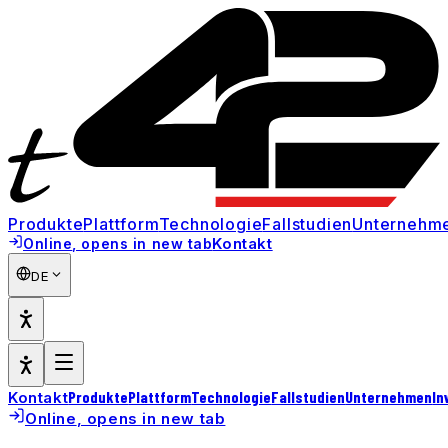
Produkte
Plattform
Technologie
Fallstudien
Unternehm
Kontakt
Online
, opens in new tab
DE
Produkte
Plattform
Technologie
Fallstudien
Unternehmen
In
Kontakt
Online
, opens in new tab