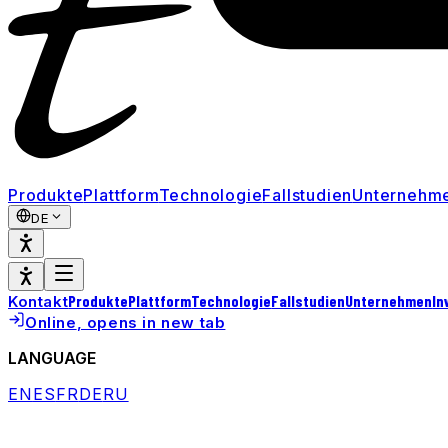
Produkte
Plattform
Technologie
Fallstudien
Unternehm
DE
Produkte
Plattform
Technologie
Fallstudien
Unternehmen
In
Kontakt
Online
, opens in new tab
LANGUAGE
EN
ES
FR
DE
RU