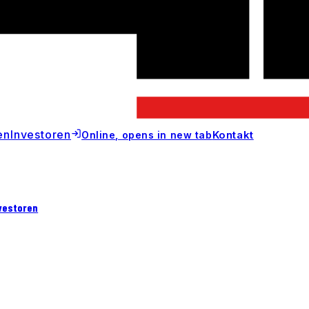
en
Investoren
Kontakt
Online
, opens in new tab
vestoren